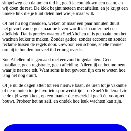
simpelweg een datum en tijd in, geeft je countdown een naam, en
wij doen de rest. De klok begint meteen met aftellen, en je krijgt een
unieke link die je kunt delen met wie je maar wilt.
Of het nu nog maanden, weken of maar een paar minuten duurt –
het gevoel van ergens naartoe leven wordt tastbaarder met een
aftelklok. Dat is precies waarom SnelAftellen.nl is gemaakt: om het
wachten leuker te maken. Zonder gedoe, zonder account en zonder
reclame tussen de regels door. Gewoon een schone, snelle manier
om bij te houden hoeveel tijd er nog over is.
SnelAftellen.nl is gemaakt met eenvoud in gedachten. Geen
installatie, geen registratie, geen afleiding. Alleen jij en het moment
waar je naartoe telt. Want soms is het gewoon fijn om te weten hoe
lang het nog duurt.
Of je nu de dagen aftelt tot een nieuwe baan, de uren tot je vakantie
of de minuten tot je favoriete sportwedstrijd – op SnelAftellen.nl zie
je de tijd wegtikken, op een manier die overzicht geeft én voorpret
bouwt. Probeer het nu zelf, en ontdek hoe leuk wachten kan zijn.